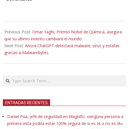
2026-
02-
Previous Post:
Omar Yaghi, Premio Nobel de Química, asegura
02
que su último invento cambiará el mundo.
Next Post:
Ahora ChatGPT detectará malware, virus y estafas
gracias a Malwarebytes.
Search
ENTRADAS RECIENTES
Daniel Púa, jefe de seguridad en Magnific: «ninguna persona a
primera vista podría estar 100% segura de si es IA o no es IA».