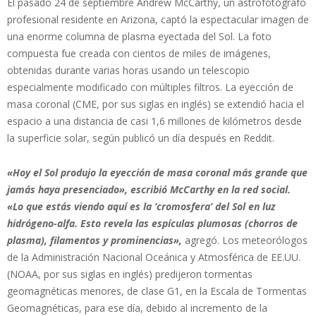
El pasado 24 de septiembre Andrew McCarthy, un astrofotógrafo
profesional residente en Arizona, captó la espectacular imagen de
una enorme columna de plasma eyectada del Sol. La foto
compuesta fue creada con cientos de miles de imágenes,
obtenidas durante varias horas usando un telescopio
especialmente modificado con múltiples filtros. La eyección de
masa coronal (CME, por sus siglas en inglés) se extendió hacia el
espacio a una distancia de casi 1,6 millones de kilómetros desde
la superficie solar, según publicó un día después en Reddit.
«Hoy el Sol produjo la eyección de masa coronal más grande que
jamás haya presenciado», escribió McCarthy en la red social.
«Lo que estás viendo aquí es la ‘cromosfera’ del Sol en luz
hidrógeno-alfa. Esto revela las espículas plumosas (chorros de
plasma), filamentos y prominencias»,
agregó. Los meteorólogos
de la Administración Nacional Oceánica y Atmosférica de EE.UU.
(NOAA, por sus siglas en inglés) predijeron tormentas
geomagnéticas menores, de clase G1, en la Escala de Tormentas
Geomagnéticas, para ese día, debido al incremento de la