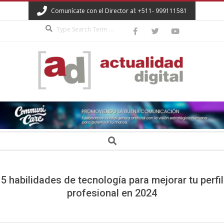
Skip
Comunícate con el Director al: +511- 999111581
to
Search
content
ACTUALIDAD
DIGITAL
Secondary
Search
Navigation
Menu
5 habilidades de tecnología para mejorar tu perfil
profesional en 2024