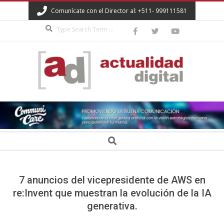
Skip
Comunícate con el Director al: +511- 999111581
to
Search
content
ACTUALIDAD
DIGITAL
Secondary
Search
Navigation
Menu
7 anuncios del vicepresidente de AWS en
re:Invent que muestran la evolución de la IA
generativa.