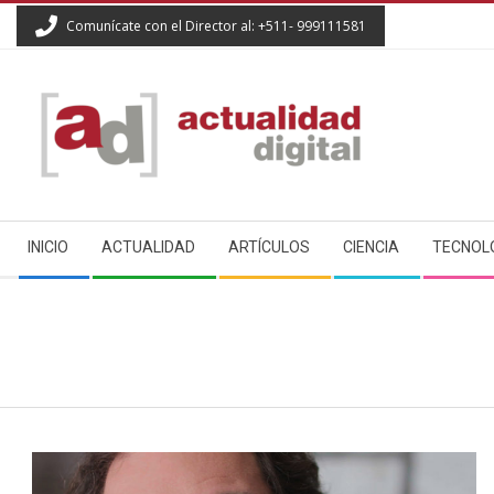
Skip
Comunícate con el Director al: +511- 999111581
to
content
ACTUALIDAD
Secondary
DIGITAL
INICIO
ACTUALIDAD
ARTÍCULOS
CIENCIA
TECNOL
Navigation
Menu