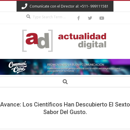
Skip
Comunícate con el Director al: +511- 999111581
to
Search
content
ACTUALIDAD
DIGITAL
Secondary
Search
Navigation
Menu
Avance: Los Científicos Han Descubierto El Sexto
Sabor Del Gusto.