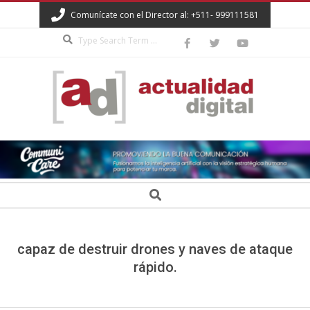
Skip
Comunícate con el Director al: +511- 999111581
to
Search
content
ACTUALIDAD
DIGITAL
Secondary
Search
Navigation
Menu
capaz de destruir drones y naves de ataque
rápido.