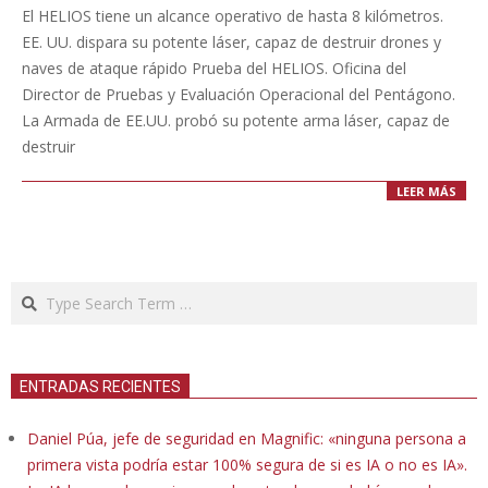
02-
El HELIOS tiene un alcance operativo de hasta 8 kilómetros.
05
EE. UU. dispara su potente láser, capaz de destruir drones y
naves de ataque rápido Prueba del HELIOS. Oficina del
Director de Pruebas y Evaluación Operacional del Pentágono.
La Armada de EE.UU. probó su potente arma láser, capaz de
destruir
LEER MÁS
Search
ENTRADAS RECIENTES
Daniel Púa, jefe de seguridad en Magnific: «ninguna persona a
primera vista podría estar 100% segura de si es IA o no es IA».