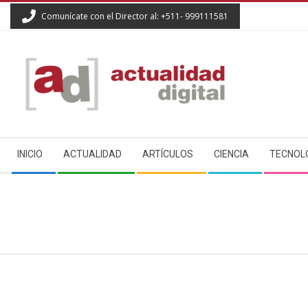
Skip
Comunícate con el Director al: +511- 999111581
to
content
ACTUALIDAD
Secondary
DIGITAL
INICIO
ACTUALIDAD
ARTÍCULOS
CIENCIA
TECNOL
Navigation
Menu