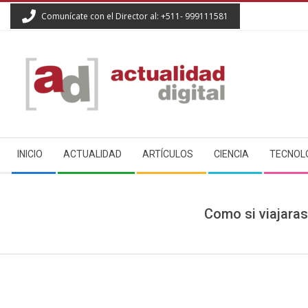
Skip
Comunícate con el Director al: +511- 999111581
to
content
ACTUALIDAD
Secondary
DIGITAL
INICIO
ACTUALIDAD
ARTÍCULOS
CIENCIA
TECNOL
Navigation
Menu
Como si viajaras