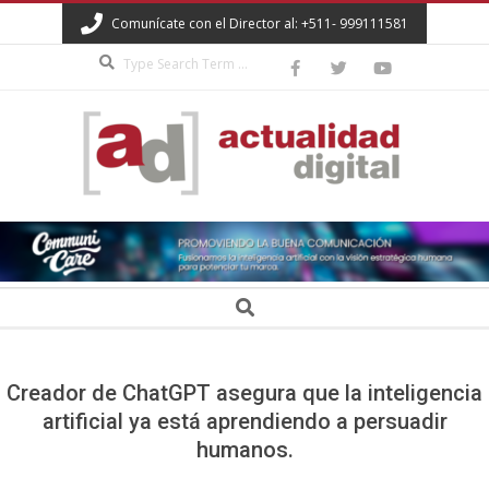
Skip
Comunícate con el Director al: +511- 999111581
to
Search
content
ACTUALIDAD
DIGITAL
Secondary
Search
Navigation
Menu
Creador de ChatGPT asegura que la inteligencia
artificial ya está aprendiendo a persuadir
humanos.