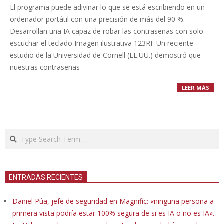
08-
El programa puede adivinar lo que se está escribiendo en un
11
ordenador portátil con una precisión de más del 90 %.
Desarrollan una IA capaz de robar las contraseñas con solo
escuchar el teclado Imagen ilustrativa 123RF Un reciente
estudio de la Universidad de Cornell (EE.UU.) demostró que
nuestras contraseñas
LEER MÁS
Search
ENTRADAS RECIENTES
Daniel Púa, jefe de seguridad en Magnific: «ninguna persona a
primera vista podría estar 100% segura de si es IA o no es IA».