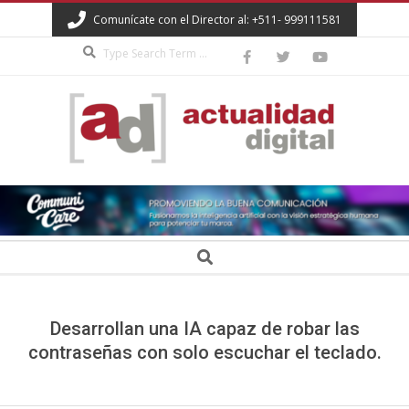
Skip
Comunícate con el Director al: +511- 999111581
to
Search
content
ACTUALIDAD
DIGITAL
Secondary
Search
Navigation
Menu
Desarrollan una IA capaz de robar las
contraseñas con solo escuchar el teclado.