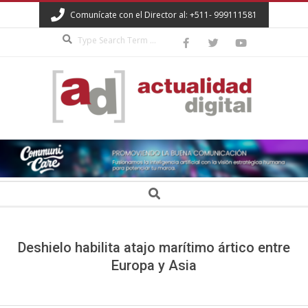
Skip
Comunícate con el Director al: +511- 999111581
to
Search
content
ACTUALIDAD
DIGITAL
Secondary
Search
Navigation
Menu
Deshielo habilita atajo marítimo ártico entre
Europa y Asia