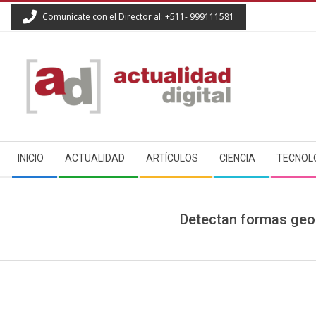
Skip
Comunícate con el Director al: +511- 999111581
to
content
ACTUALIDAD
Secondary
DIGITAL
INICIO
ACTUALIDAD
ARTÍCULOS
CIENCIA
TECNOL
Navigation
Menu
Detectan formas geom