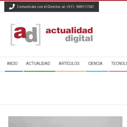
Skip
Comunícate con el Director al: +511- 999111581
to
content
ACTUALIDAD
Secondary
DIGITAL
INICIO
ACTUALIDAD
ARTÍCULOS
CIENCIA
TECNOL
Navigation
Menu