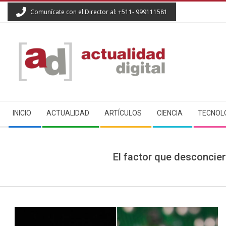
Skip
Comunícate con el Director al: +511- 999111581
to
content
ACTUALIDAD
Secondary
DIGITAL
INICIO
ACTUALIDAD
ARTÍCULOS
CIENCIA
TECNOL
Navigation
Menu
El factor que desconcie