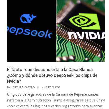
El factor que desconcierta a la Casa Blanca:
¿Cómo y dónde obtuvo DeepSeek los chips de
Nvidia?
2025-
BY:
ARTURO CASTRO
IN:
ARTÍCULOS
02-
Un grupo de legisladores de la Cámara de Representantes
01
instaron a la Administración Trump a asegurarse de que China
«no explotará las lagunas y vacíos regulatorios para avanzar