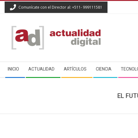
Skip
Comunícate con el Director al: +511- 999111581
to
content
ACTUALIDAD
Secondary
DIGITAL
INICIO
ACTUALIDAD
ARTÍCULOS
CIENCIA
TECNOL
Navigation
Menu
EL FU