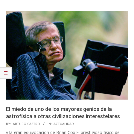
El miedo de uno de los mayores genios de la
astrofísica a otras civilizaciones interestelares
2024-
BY:
ARTURO CASTRO
IN:
ACTUALIDAD
11-
y la gran equivocación de Brian Cox El prestigioso físico de