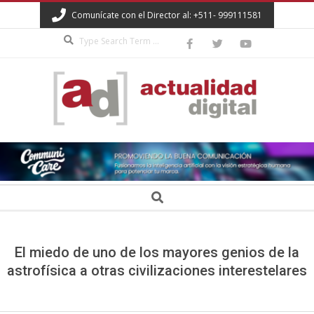
Skip
Comunícate con el Director al: +511- 999111581
to
Search
content
ACTUALIDAD
DIGITAL
Secondary
Search
Navigation
Menu
El miedo de uno de los mayores genios de la
astrofísica a otras civilizaciones interestelares