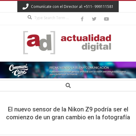
Skip
Comunícate con el Director al: +511- 999111581
to
Search
content
ACTUALIDAD
DIGITAL
Secondary
Search
Navigation
Menu
El nuevo sensor de la Nikon Z9 podría ser el
comienzo de un gran cambio en la fotografía