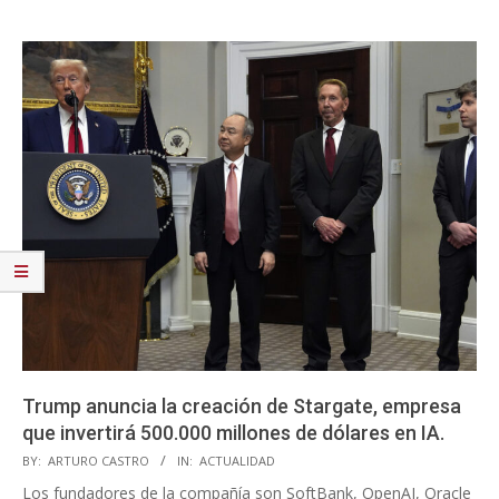
Trump anuncia la creación de Stargate, empresa
que invertirá 500.000 millones de dólares en IA.
2025-
BY:
ARTURO CASTRO
IN:
ACTUALIDAD
01-
Los fundadores de la compañía son SoftBank, OpenAI, Oracle