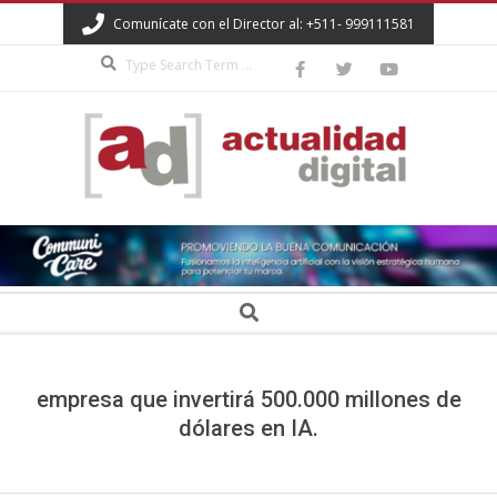
Skip
Comunícate con el Director al: +511- 999111581
to
Search
content
ACTUALIDAD
DIGITAL
Secondary
Search
Navigation
Menu
empresa que invertirá 500.000 millones de
dólares en IA.