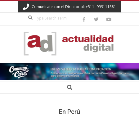
Skip
Comunícate con el Director al: +511- 999111581
to
Search
content
ACTUALIDAD
DIGITAL
Secondary
Search
Navigation
Menu
En Perú