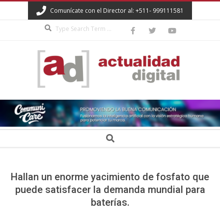
Skip
Comunícate con el Director al: +511- 999111581
to
Search
content
ACTUALIDAD
DIGITAL
Secondary
Search
Navigation
Menu
Hallan un enorme yacimiento de fosfato que
puede satisfacer la demanda mundial para
baterías.