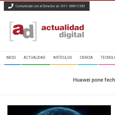
Skip
Comunícate con el Director al: +511- 999111581
to
content
ACTUALIDAD
Secondary
DIGITAL
INICIO
ACTUALIDAD
ARTÍCULOS
CIENCIA
TECNOL
Navigation
Menu
Huawei pone fecha