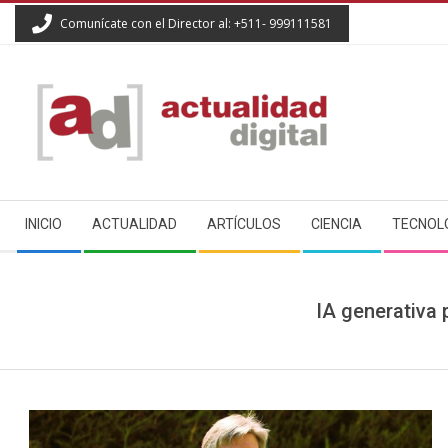
Skip
Comunícate con el Director al: +511- 999111581
to
content
ACTUALIDAD
Secondary
DIGITAL
INICIO
ACTUALIDAD
ARTÍCULOS
CIENCIA
TECNOL
Navigation
Menu
IA generativa 