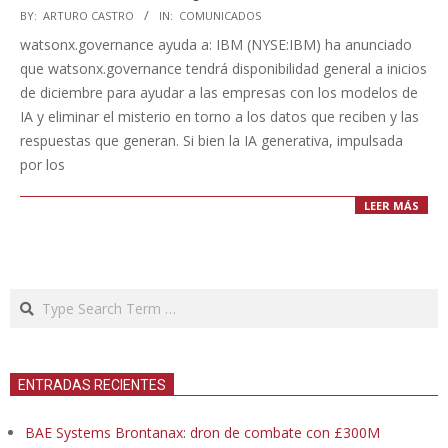
2023-
BY:
ARTURO CASTRO
IN:
COMUNICADOS
11-
watsonx.governance ayuda a: IBM (NYSE:IBM) ha anunciado
19
que watsonx.governance tendrá disponibilidad general a inicios
de diciembre para ayudar a las empresas con los modelos de
IA y eliminar el misterio en torno a los datos que reciben y las
respuestas que generan. Si bien la IA generativa, impulsada
por los
LEER MÁS
Search
ENTRADAS RECIENTES
BAE Systems Brontanax: dron de combate con £300M