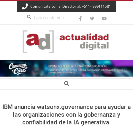
Skip
Comunícate con el Director al: +511- 999111581
to
Search
content
ACTUALIDAD
DIGITAL
Secondary
Search
Navigation
Menu
IBM anuncia watsonx.governance para ayudar a
las organizaciones con la gobernanza y
confiabilidad de la IA generativa.