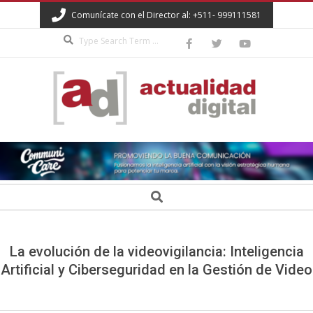
Skip
Comunícate con el Director al: +511- 999111581
to
Search
content
ACTUALIDAD
DIGITAL
Secondary
Search
Navigation
Menu
La evolución de la videovigilancia: Inteligencia
Artificial y Ciberseguridad en la Gestión de Video