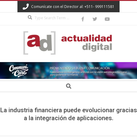
Skip
Comunícate con el Director al: +511- 999111581
to
Search
content
ACTUALIDAD
DIGITAL
Secondary
Search
Navigation
Menu
La industria financiera puede evolucionar gracias
a la integración de aplicaciones.