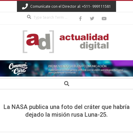
Skip
Comunícate con el Director al: +511- 999111581
to
Search
content
ACTUALIDAD
DIGITAL
Secondary
Search
Navigation
Menu
La NASA publica una foto del cráter que habría
dejado la misión rusa Luna-25.