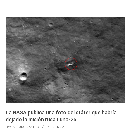
La NASA publica una foto del cráter que habría
dejado la misión rusa Luna-25.
2023-
BY:
ARTURO CASTRO
IN:
CIENCIA