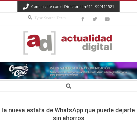
Skip
Comunícate con el Director al: +511- 999111581
to
Search
content
ACTUALIDAD
DIGITAL
Secondary
Search
Navigation
Menu
la nueva estafa de WhatsApp que puede dejarte
sin ahorros