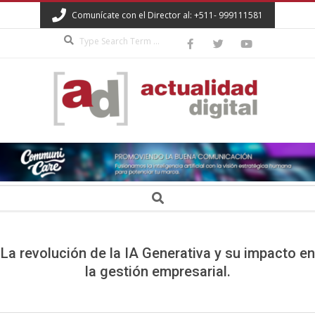
Skip
Comunícate con el Director al: +511- 999111581
to
Search
content
ACTUALIDAD
DIGITAL
Secondary
Search
Navigation
Menu
La revolución de la IA Generativa y su impacto en
la gestión empresarial.