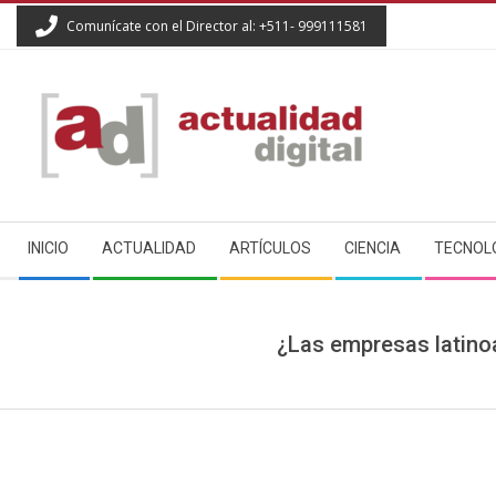
Skip
Comunícate con el Director al: +511- 999111581
to
content
ACTUALIDAD
Secondary
DIGITAL
INICIO
ACTUALIDAD
ARTÍCULOS
CIENCIA
TECNOL
Navigation
Menu
¿Las empresas latino