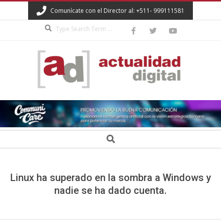
Skip
Comunícate con el Director al: +511- 999111581
to
Search
content
ACTUALIDAD
DIGITAL
Secondary
Search
Navigation
Menu
Linux ha superado en la sombra a Windows y
nadie se ha dado cuenta.