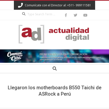
Skip
Comunícate con el Director al: +511- 999111581
to
Search
content
ACTUALIDAD
DIGITAL
Secondary
Search
Navigation
Menu
Llegaron los motherboards B550 Taichi de
ASRock a Perú