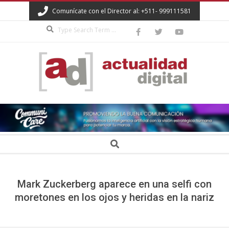
Skip
Comunícate con el Director al: +511- 999111581
to
Search
content
ACTUALIDAD
DIGITAL
Secondary
Search
Navigation
Menu
Mark Zuckerberg aparece en una selfi con
moretones en los ojos y heridas en la nariz