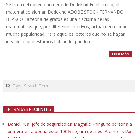
07-
Se trata del noveno número de Dedekind En el círculo, el
20
matemático alemán Dedekind ADOBE STOCK FERNANDO
BLASCO La teoría de grafos es una disciplina de las
matemáticas que, por diferentes motivos, actualmente tiene
mucha popularidad. Para aquellos lectores que no se hagan
idea de lo que estamos hablando, pueden
LEER MÁS
Search
ENTRADAS RECIENTES
Daniel Púa, jefe de seguridad en Magnific: «ninguna persona a
primera vista podría estar 100% segura de si es IA o no es IA».