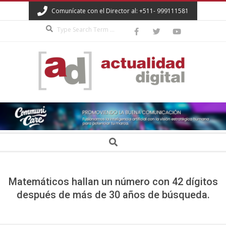
Skip
Comunícate con el Director al: +511- 999111581
to
Search
content
ACTUALIDAD
DIGITAL
Secondary
Search
Navigation
Menu
Matemáticos hallan un número con 42 dígitos
después de más de 30 años de búsqueda.