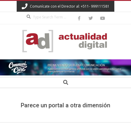
Skip
Comunícate con el Director al: +511- 999111581
to
Search
content
ACTUALIDAD
DIGITAL
Secondary
Search
Navigation
Menu
Parece un portal a otra dimensión