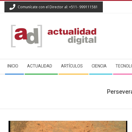
Skip
Comunícate con el Director al: +511- 999111581
to
content
ACTUALIDAD
Secondary
DIGITAL
INICIO
ACTUALIDAD
ARTÍCULOS
CIENCIA
TECNOL
Navigation
Menu
Persever