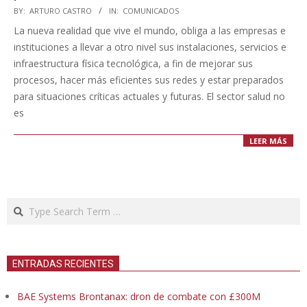
2020-
BY:
ARTURO CASTRO
IN:
COMUNICADOS
08-
La nueva realidad que vive el mundo, obliga a las empresas e
19
instituciones a llevar a otro nivel sus instalaciones, servicios e
infraestructura física tecnológica, a fin de mejorar sus
procesos, hacer más eficientes sus redes y estar preparados
para situaciones críticas actuales y futuras. El sector salud no
es
LEER MÁS
Search
ENTRADAS RECIENTES
BAE Systems Brontanax: dron de combate con £300M