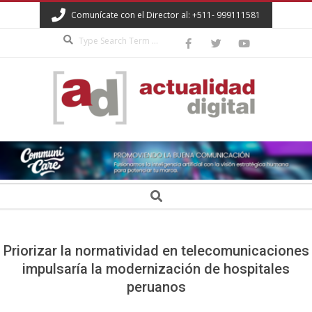
Skip
Comunícate con el Director al: +511- 999111581
to
Search
content
ACTUALIDAD
DIGITAL
Secondary
Search
Navigation
Menu
Priorizar la normatividad en telecomunicaciones
impulsaría la modernización de hospitales
peruanos