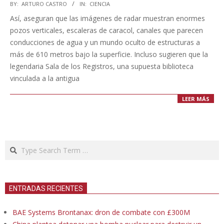
2025-
BY:
ARTURO CASTRO
IN:
CIENCIA
03-
Así, aseguran que las imágenes de radar muestran enormes
28
pozos verticales, escaleras de caracol, canales que parecen
conducciones de agua y un mundo oculto de estructuras a
más de 610 metros bajo la superficie. Incluso sugieren que la
legendaria Sala de los Registros, una supuesta biblioteca
vinculada a la antigua
LEER MÁS
Search
ENTRADAS RECIENTES
BAE Systems Brontanax: dron de combate con £300M