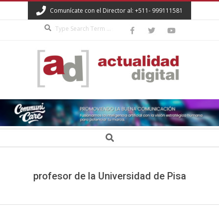
Skip
Comunícate con el Director al: +511- 999111581
to
Search
content
ACTUALIDAD
DIGITAL
Secondary
Search
Navigation
Menu
profesor de la Universidad de Pisa