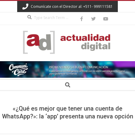
Skip
Comunícate con el Director al: +511- 999111581
to
Search
content
ACTUALIDAD
DIGITAL
Secondary
Search
Navigation
Menu
«¿Qué es mejor que tener una cuenta de
WhatsApp?»: la ‘app’ presenta una nueva opción