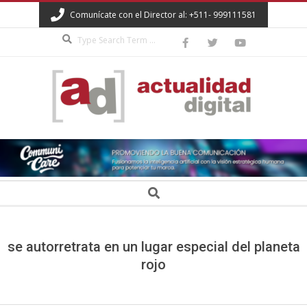
Skip
Comunícate con el Director al: +511- 999111581
to
Search
content
ACTUALIDAD
DIGITAL
Secondary
Search
Navigation
Menu
se autorretrata en un lugar especial del planeta
rojo