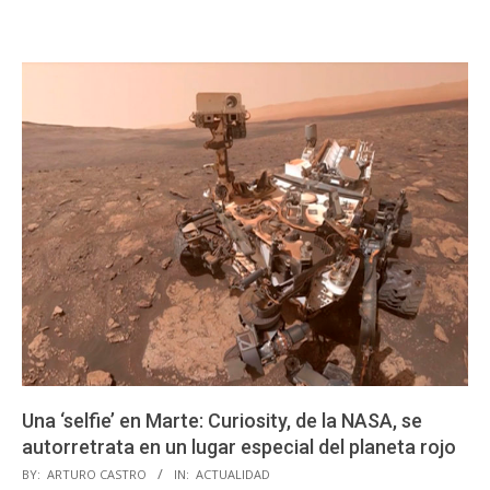
Una ‘selfie’ en Marte: Curiosity, de la NASA, se
autorretrata en un lugar especial del planeta rojo
2020-
BY:
ARTURO CASTRO
IN:
ACTUALIDAD