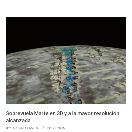
Sobrevuela Marte en 3D y a la mayor resolución
alcanzada.
2023-
BY:
ARTURO CASTRO
IN:
CIENCIA