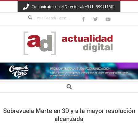
Skip
Comunícate con el Director al: +511- 999111581
to
Search
content
ACTUALIDAD
DIGITAL
Secondary
Search
Navigation
Menu
Sobrevuela Marte en 3D y a la mayor resolución
alcanzada