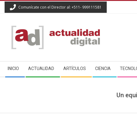
Skip
Comunícate con el Director al: +511- 999111581
to
content
ACTUALIDAD
Secondary
DIGITAL
INICIO
ACTUALIDAD
ARTÍCULOS
CIENCIA
TECNOL
Navigation
Menu
Un equi