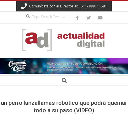
Skip
Comunícate con el Director al: +511- 999111581
to
Search
content
ACTUALIDAD
DIGITAL
Secondary
Search
Navigation
Menu
un perro lanzallamas robótico que podrá quemar
todo a su paso (VIDEO)