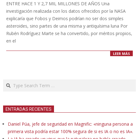
03-
ENTRE HACE 1 Y 2,7 MIL MILLONES DE AÑOS Una
02
investigación realizada con los datos ofrecidos por la NASA
explicaría que Fobos y Deimos podrían no ser dos simples
asteroides, sino partes de una misma y antiquísima luna Por
Rubén Rodríguez Marte se ha convertido, por méritos propios,
en el
LEER MÁS
Search
ENTRADAS RECIENTES
Daniel Púa, jefe de seguridad en Magnific: «ninguna persona a
primera vista podría estar 100% segura de si es IA o no es IA».
La IA ha creado un virus que la naturaleza no había creado