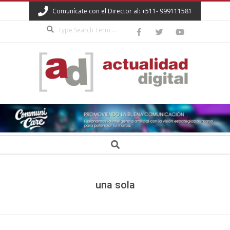
Skip
Comunícate con el Director al: +511- 999111581
to
Search
content
ACTUALIDAD
DIGITAL
Secondary
Search
Navigation
Menu
una sola