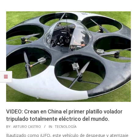
VIDEO: Crean en China el primer platillo volador
tripulado totalmente eléctrico del mundo.
2023-
BY:
ARTURO CASTRO
IN:
TECNOLOGÍA
06-
Bautizado como iUFO, este vehículo de despegue y aterrizaje