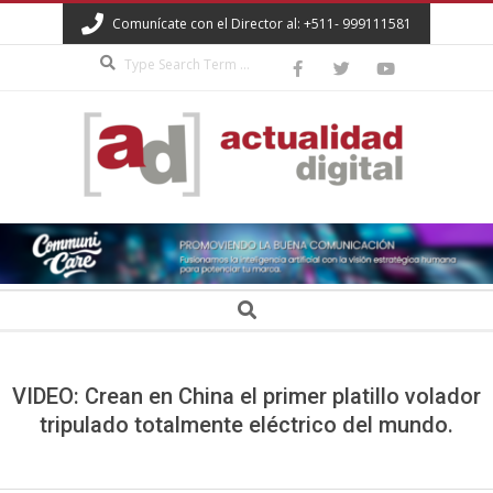
Skip
Comunícate con el Director al: +511- 999111581
to
Search
content
ACTUALIDAD
DIGITAL
Secondary
Search
Navigation
Menu
VIDEO: Crean en China el primer platillo volador
tripulado totalmente eléctrico del mundo.