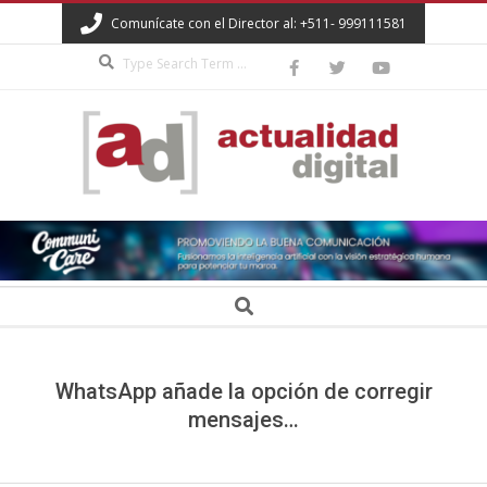
Skip
Comunícate con el Director al: +511- 999111581
to
Search
content
ACTUALIDAD
DIGITAL
Secondary
Search
Navigation
Menu
WhatsApp añade la opción de corregir
mensajes…