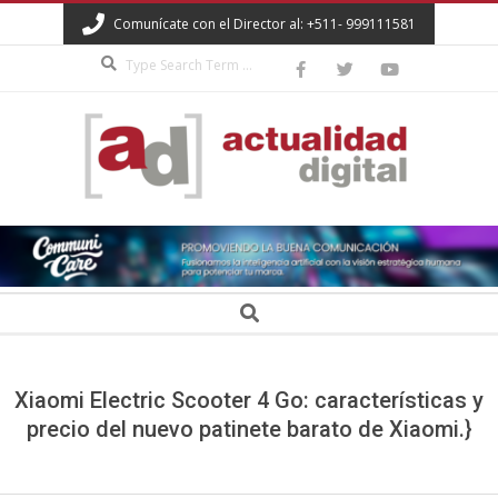
Skip
Comunícate con el Director al: +511- 999111581
to
Search
content
ACTUALIDAD
DIGITAL
Secondary
Search
Navigation
Menu
Xiaomi Electric Scooter 4 Go: características y
precio del nuevo patinete barato de Xiaomi.}