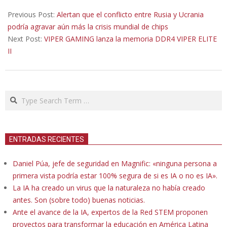
2022-
03-
Previous Post:
Alertan que el conflicto entre Rusia y Ucrania
10
podría agravar aún más la crisis mundial de chips
Next Post:
VIPER GAMING lanza la memoria DDR4 VIPER ELITE
II
Search
ENTRADAS RECIENTES
Daniel Púa, jefe de seguridad en Magnific: «ninguna persona a
primera vista podría estar 100% segura de si es IA o no es IA».
La IA ha creado un virus que la naturaleza no había creado
antes. Son (sobre todo) buenas noticias.
Ante el avance de la IA, expertos de la Red STEM proponen
proyectos para transformar la educación en América Latina