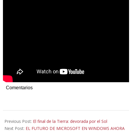
Comentarios
2020-
02-
Previous Post:
El final de la Tierra: devorada por el Sol
11
Next Post:
EL FUTURO DE MICROSOFT EN WINDOWS AHORA