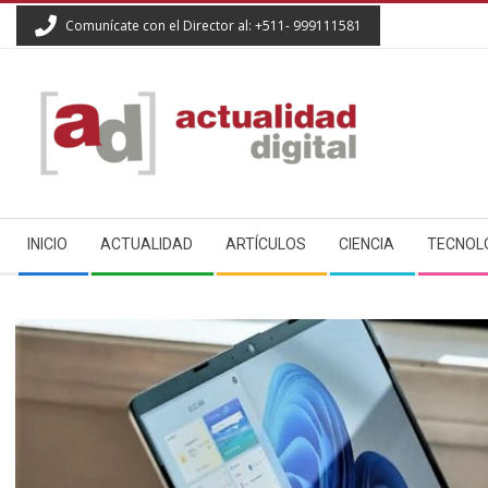
Skip
Comunícate con el Director al: +511- 999111581
to
content
ACTUALIDAD
Secondary
DIGITAL
INICIO
ACTUALIDAD
ARTÍCULOS
CIENCIA
TECNOL
Navigation
Menu